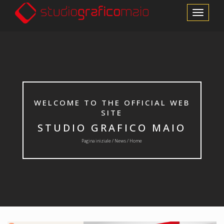
Cambia le m
WELCOME TO THE OFFICIAL WEB
SITE
STUDIO GRAFICO MAIO
Pagina iniziale /
News
/ Home