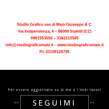
Studio Grafico sas di Maio Giuseppe & C.
Via Indipendenza, 4 – 88069 Stalettì (CZ)
0961553050 – 3392215585
info@studiograficomaio.it – www.studiograficomaio.it
P.I. 03108120795
Per essere aggiornato su di me e i miei lavori
SEGUIMI
>>
<<