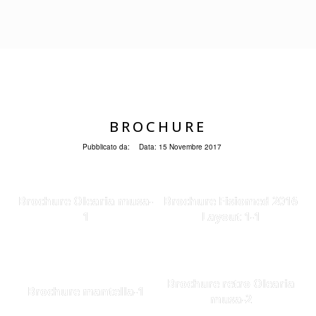
BROCHURE
Pubblicato da:
Data:
15 Novembre 2017
Brochure Olearia musa-
Brochure Fisiomed 2016
1
Layout 1-1
Brochure retro Olearia
Brochure mantella-1
musa-2