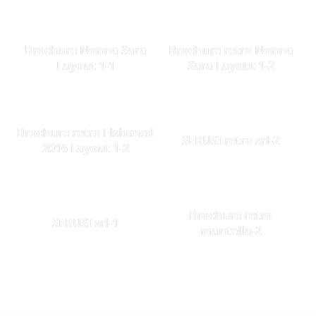
Brochure Nonna Sara
Brochure retro Nonna
Layout 1-1
Sara Layout 1-2
Brochure retro Fisiomed
SERUSI retro srl-2
2016 Layout 1-2
Brochure retro
SERUSI srl-1
mantella-2