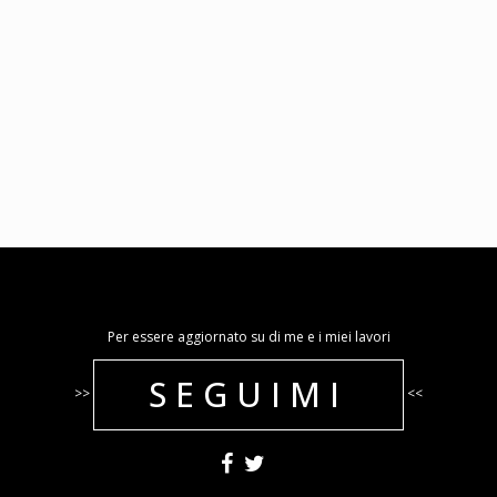
Per essere aggiornato su di me e i miei lavori
SEGUIMI
>>
<<