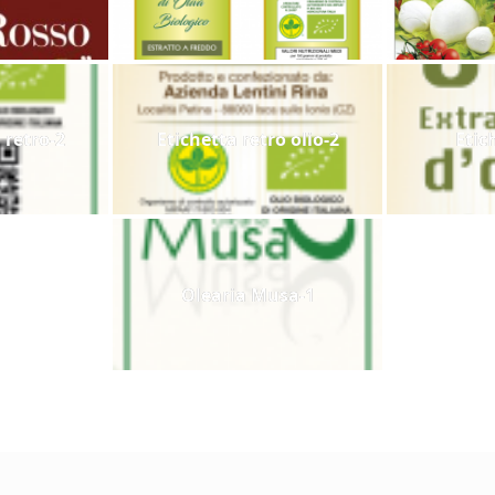
 retro-2
Etichetta retro olio-2
Etic
Olearia Musa-1