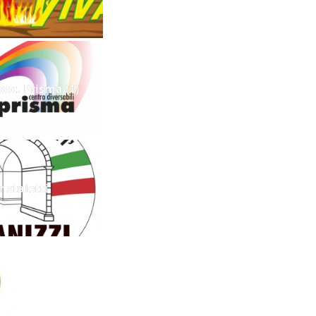
soc. Prisma (1)
r staletti