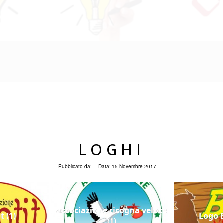
LOGHI
Pubblicato da:
Data:
15 Novembre 2017
associazione cicogna veloce
t (1)
Logo B
(1)