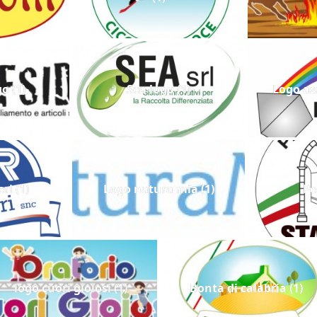
o (1)
Sea logo (1)
Logo as
ri (1)
Logo natura mia (1)
Pe
logo cuori gioiosi (1)
Bonta di calabria (1)