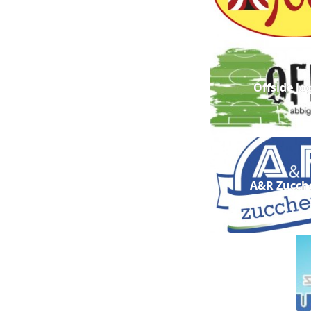
Offside log
A&R Zucche